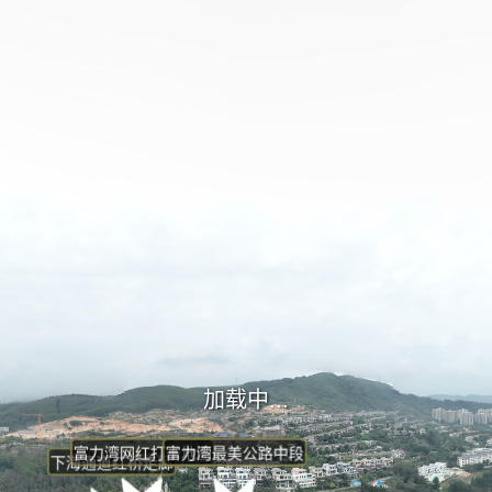
富力湾网红打卡地图
富力湾最美公路中段
下海通道红桥走廊