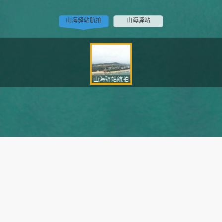
山海驿站航拍
山海驿站
山海驿站航拍
滨海驿站的夕
富力湾最美公
我在最美公路
下海通道
阳很美但你更
路
很想你
美
山海驿站航拍