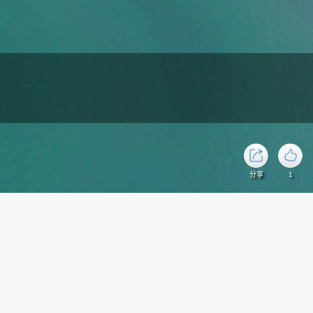
分享
1
富力湾最美公
山海驿站
滨海驿站
路中段